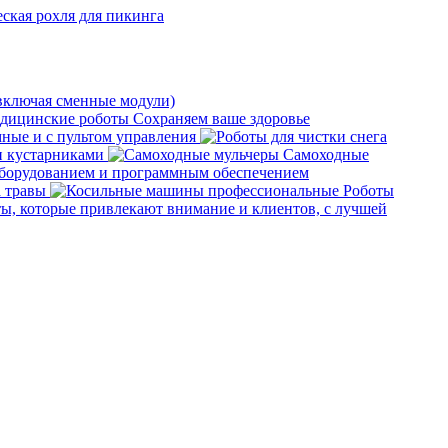
включая сменные модули)
дицинские роботы
Сохраняем ваше здоровье
ные и с пультом управления
 и кустарниками
Самоходные
оборудованием и программным обеспечением
а травы
Роботы
ы, которые привлекают внимание и клиентов, с лучшей