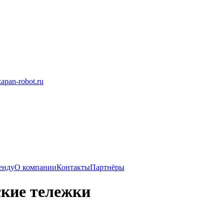
apan-robot.ru
енду
О компании
Контакты
Партнёры
кие тележки