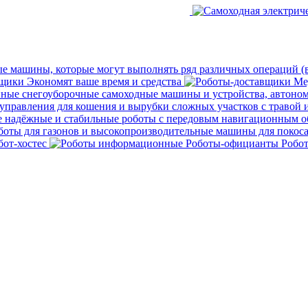
ые машины, которые могут выполнять ряд различных операций (
вщики
Экономят ваше время и средства
Ме
ные снегоуборочные самоходные машины и устройства, автоном
управления для кошения и вырубки сложных участков с травой
 надёжные и стабильные роботы с передовым навигационным 
боты для газонов и высокопроизводительные машины для покос
бот-хостес
Роботы-официанты
Робот