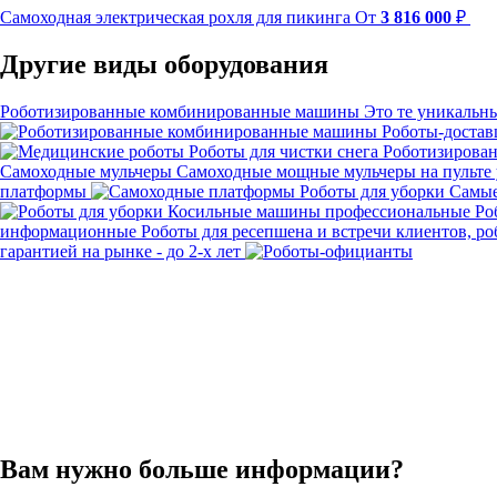
Самоходная электрическая рохля для пикинга
От
3 816 000
₽
Другие виды оборудования
Роботизированные комбинированные машины
Это те уникальн
Роботы-доста
Роботы для чистки снега
Роботизирован
Самоходные мульчеры
Самоходные мощные мульчеры на пульте 
платформы
Роботы для уборки
Самые
Косильные машины профессиональные
Ро
информационные
Роботы для ресепшена и встречи клиентов, ро
гарантией на рынке - до 2-х лет
Вам нужно больше информации?